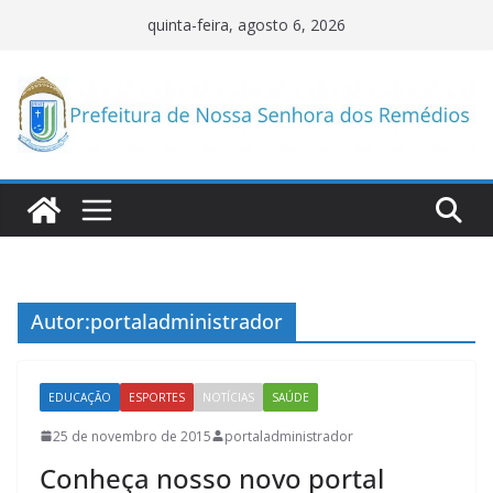
Pular
quinta-feira, agosto 6, 2026
para
o
conteúdo
Autor:
portaladministrador
EDUCAÇÃO
ESPORTES
NOTÍCIAS
SAÚDE
25 de novembro de 2015
portaladministrador
Conheça nosso novo portal